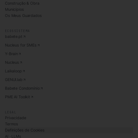
Construção & Obra
Municípios
Os Meus Guardados
ECOSSISTEMA
babete.pt
Nucleus for SMEs
Y-Brain
Nucleus
Laikaloop
GENUI.lab
Babete Condomínio
PME AI Toolkit
LEGAL
Privacidade
Termos
Definições de Cookies
AI · LLMs