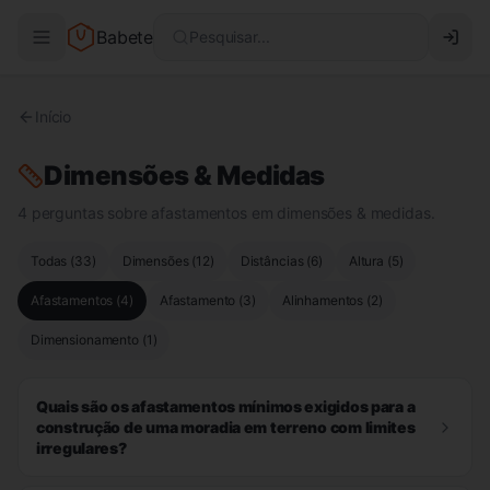
Babete
Pesquisar...
Início
Dimensões & Medidas
4 perguntas sobre afastamentos em dimensões & medidas.
Todas (
33
)
Dimensões
(
12
)
Distâncias
(
6
)
Altura
(
5
)
Afastamentos
(
4
)
Afastamento
(
3
)
Alinhamentos
(
2
)
Dimensionamento
(
1
)
Quais são os afastamentos mínimos exigidos para a
construção de uma moradia em terreno com limites
irregulares?