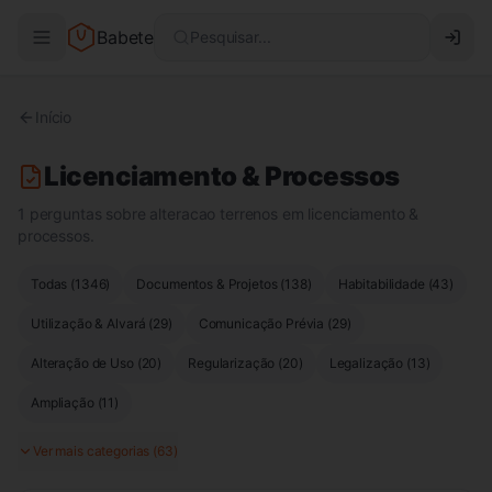
Babete
Pesquisar...
Início
Licenciamento & Processos
1 perguntas sobre alteracao terrenos em licenciamento &
processos.
Todas (
1346
)
Documentos & Projetos
(
138
)
Habitabilidade
(
43
)
Utilização & Alvará
(
29
)
Comunicação Prévia
(
29
)
Alteração de Uso
(
20
)
Regularização
(
20
)
Legalização
(
13
)
Ampliação
(
11
)
Ver mais categorias (
63
)