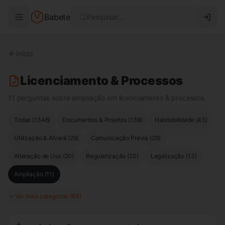
Babete
Pesquisar...
Início
Licenciamento & Processos
11 perguntas sobre ampliação em licenciamento & processos.
Todas (
1346
)
Documentos & Projetos
(
138
)
Habitabilidade
(
43
)
Utilização & Alvará
(
29
)
Comunicação Prévia
(
29
)
Alteração de Uso
(
20
)
Regularização
(
20
)
Legalização
(
13
)
Ampliação
(
11
)
Ver mais categorias (
63
)