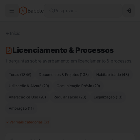
Babete
Pesquisar...
Início
Licenciamento & Processos
1 perguntas sobre averbamento em licenciamento & processos.
Todas (
1346
)
Documentos & Projetos
(
138
)
Habitabilidade
(
43
)
Utilização & Alvará
(
29
)
Comunicação Prévia
(
29
)
Alteração de Uso
(
20
)
Regularização
(
20
)
Legalização
(
13
)
Ampliação
(
11
)
Ver mais categorias (
63
)