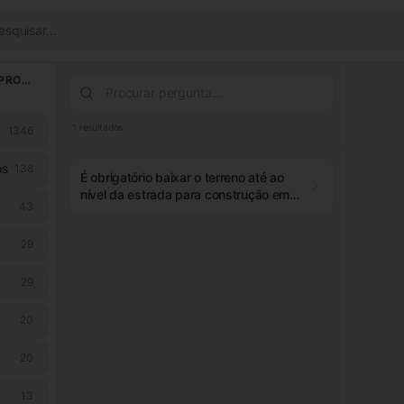
esquisar...
LICENCIAMENTO & PROCESSOS
1
resultados
1346
os
138
É obrigatório baixar o terreno até ao
nível da estrada para construção em
43
terrenos com diferença de cota?
29
29
20
20
13