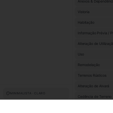
Anexos & Dependênc
Vistoria
Habitação
Informação Prévia / P
Alteração de Utilizaç
Uso
Remodelação
Terrenos Rústicos
Alteração de Alvará
MINIMALISTA · CLARO
Cedência de Terreno
Fachada & Exterior