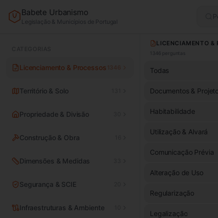
Babete Urbanismo
P
Legislação & Municípios de Portugal
CATEGORIAS
1346
perguntas
Licenciamento & Processos
1346
Todas
Território & Solo
Documentos & Projet
131
Habitabilidade
Propriedade & Divisão
30
Utilização & Alvará
Construção & Obra
16
Comunicação Prévia
Dimensões & Medidas
33
Alteração de Uso
Segurança & SCIE
20
Regularização
Infraestruturas & Ambiente
10
Legalização