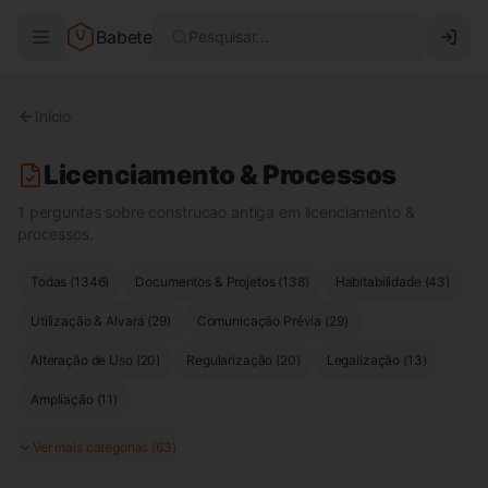
Babete
Pesquisar...
Início
Licenciamento & Processos
1 perguntas sobre construcao antiga em licenciamento &
processos.
Todas (
1346
)
Documentos & Projetos
(
138
)
Habitabilidade
(
43
)
Utilização & Alvará
(
29
)
Comunicação Prévia
(
29
)
Alteração de Uso
(
20
)
Regularização
(
20
)
Legalização
(
13
)
Ampliação
(
11
)
Ver mais categorias (
63
)