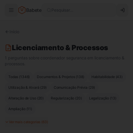
Babete
Pesquisar...
Início
Licenciamento & Processos
1 perguntas sobre coordenador seguranca em licenciamento &
processos.
Todas (
1346
)
Documentos & Projetos
(
138
)
Habitabilidade
(
43
)
Utilização & Alvará
(
29
)
Comunicação Prévia
(
29
)
Alteração de Uso
(
20
)
Regularização
(
20
)
Legalização
(
13
)
Ampliação
(
11
)
Ver mais categorias (
63
)