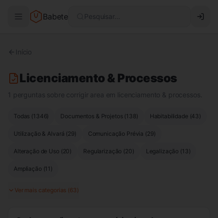
Babete
Pesquisar...
Início
Licenciamento & Processos
1 perguntas sobre corrigir area em licenciamento & processos.
Todas (
1346
)
Documentos & Projetos
(
138
)
Habitabilidade
(
43
)
Utilização & Alvará
(
29
)
Comunicação Prévia
(
29
)
Alteração de Uso
(
20
)
Regularização
(
20
)
Legalização
(
13
)
Ampliação
(
11
)
Ver mais categorias (
63
)