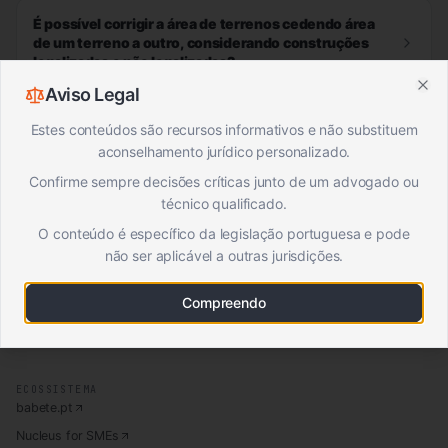
É possível corrigir a área de terrenos cedendo área
de um terreno a outro, considerando construções
legalizadas e não legalizadas?
Aviso Legal
Clo
Estes conteúdos são recursos informativos e não substituem
aconselhamento jurídico personalizado.
BABETE URBANISMO · BY BABETE
Legislação & Municípios de Portugal
Confirme sempre decisões críticas junto de um advogado ou
técnico qualificado.
PRODUTO
O conteúdo é específico da legislação portuguesa e pode
Licenciamento & Processos
não ser aplicável a outras jurisdições.
Território & Solo
Propriedade & Divisão
Construção & Obra
Compreendo
Municípios
Os Meus Guardados
ECOSSISTEMA
babete.pt
Nucleus for SMEs