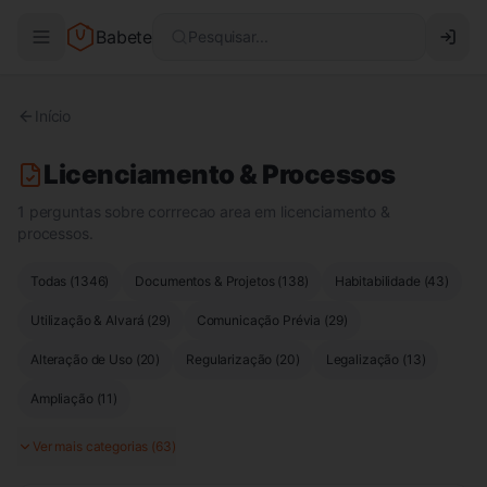
Babete
Pesquisar...
Início
Licenciamento & Processos
1 perguntas sobre corrrecao area em licenciamento &
processos.
Todas (
1346
)
Documentos & Projetos
(
138
)
Habitabilidade
(
43
)
Utilização & Alvará
(
29
)
Comunicação Prévia
(
29
)
Alteração de Uso
(
20
)
Regularização
(
20
)
Legalização
(
13
)
Ampliação
(
11
)
Ver mais categorias (
63
)