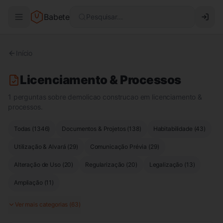
Babete
Pesquisar...
Início
Licenciamento & Processos
1 perguntas sobre demolicao construcao em licenciamento &
processos.
Todas (
1346
)
Documentos & Projetos
(
138
)
Habitabilidade
(
43
)
Utilização & Alvará
(
29
)
Comunicação Prévia
(
29
)
Alteração de Uso
(
20
)
Regularização
(
20
)
Legalização
(
13
)
Ampliação
(
11
)
Ver mais categorias (
63
)