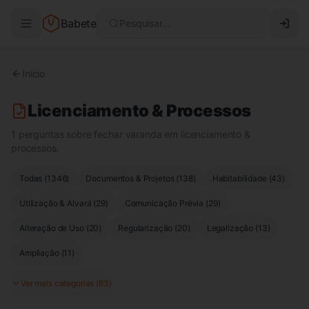
Babete
Pesquisar...
Início
Licenciamento & Processos
1 perguntas sobre fechar varanda em licenciamento &
processos.
Todas (
1346
)
Documentos & Projetos
(
138
)
Habitabilidade
(
43
)
Utilização & Alvará
(
29
)
Comunicação Prévia
(
29
)
Alteração de Uso
(
20
)
Regularização
(
20
)
Legalização
(
13
)
Ampliação
(
11
)
Ver mais categorias (
63
)