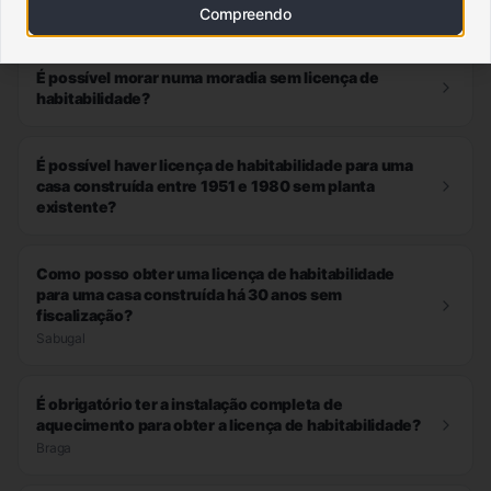
habitabilidade numa moradia?
Compreendo
É possível morar numa moradia sem licença de
habitabilidade?
É possível haver licença de habitabilidade para uma
casa construída entre 1951 e 1980 sem planta
existente?
Como posso obter uma licença de habitabilidade
para uma casa construída há 30 anos sem
fiscalização?
Sabugal
É obrigatório ter a instalação completa de
aquecimento para obter a licença de habitabilidade?
Braga