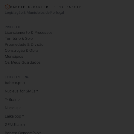
BABETE URBANISMO · BY BABETE
Legislação & Municípios de Portugal
PRODUTO
Licenciamento & Processos
Território & Solo
Propriedade & Divisão
Construção & Obra
Municípios
Os Meus Guardados
ECOSSISTEMA
babete.pt
Nucleus for SMEs
Y-Brain
Nucleus
Laikaloop
GENUI.lab
Babete Condomínio