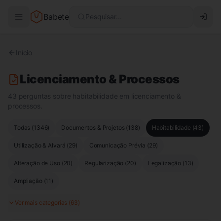
Babete
Pesquisar...
Início
Licenciamento & Processos
43 perguntas sobre habitabilidade em licenciamento &
processos.
Todas (
1346
)
Documentos & Projetos
(
138
)
Habitabilidade
(
43
)
Utilização & Alvará
(
29
)
Comunicação Prévia
(
29
)
Alteração de Uso
(
20
)
Regularização
(
20
)
Legalização
(
13
)
Ampliação
(
11
)
Ver mais categorias (
63
)