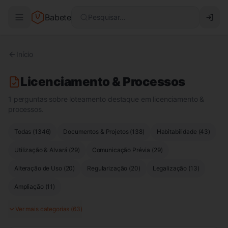
Babete
Pesquisar...
Início
Licenciamento & Processos
1 perguntas sobre loteamento destaque em licenciamento &
processos.
Todas (
1346
)
Documentos & Projetos
(
138
)
Habitabilidade
(
43
)
Utilização & Alvará
(
29
)
Comunicação Prévia
(
29
)
Alteração de Uso
(
20
)
Regularização
(
20
)
Legalização
(
13
)
Ampliação
(
11
)
Ver mais categorias (
63
)