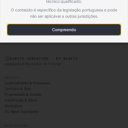
técnico qualificado.
em terrenos junto a vias públicas?
O conteúdo é específico da legislação portuguesa e pode
não ser aplicável a outras jurisdições.
É legal construir uma cozinha junto ao muro de
vedação aumentando a sua altura sem licenciamento
Compreendo
camarário?
BABETE URBANISMO · BY BABETE
Legislação & Municípios de Portugal
PRODUTO
Licenciamento & Processos
Território & Solo
Propriedade & Divisão
Construção & Obra
Municípios
Os Meus Guardados
ECOSSISTEMA