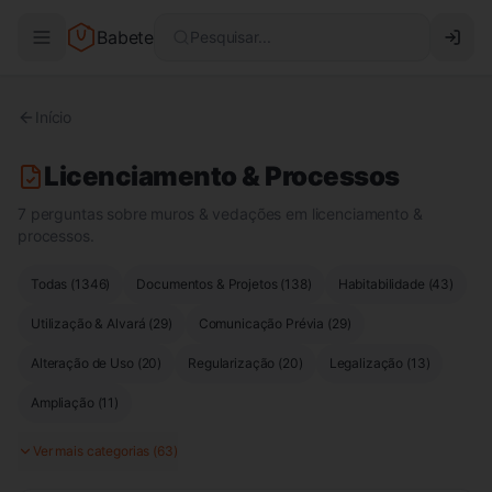
Babete
Pesquisar...
Início
Licenciamento & Processos
7 perguntas sobre muros & vedações em licenciamento &
processos.
Todas (
1346
)
Documentos & Projetos
(
138
)
Habitabilidade
(
43
)
Utilização & Alvará
(
29
)
Comunicação Prévia
(
29
)
Alteração de Uso
(
20
)
Regularização
(
20
)
Legalização
(
13
)
Ampliação
(
11
)
Ver mais categorias (
63
)