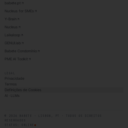
babete.pt
Nucleus for SMEs
Y-Brain
Nucleus
Laikaloop
GENUI.lab
Babete Condomínio
PME AI Toolkit
LEGAL
Privacidade
Termos
Definições de Cookies
AI · LLMs
©
2026
BABETE · LISBON, PT · TODOS OS DIREITOS
RESERVADOS
STATUS: ONLINE