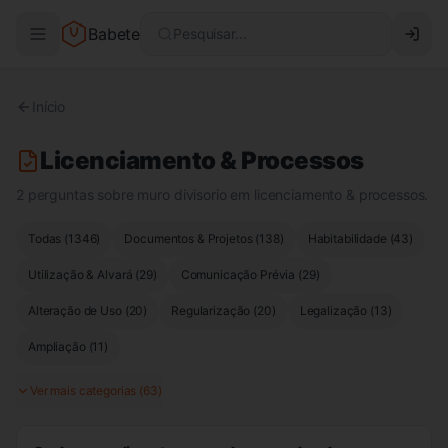
Babete
Pesquisar...
Início
Licenciamento & Processos
2 perguntas sobre muro divisorio em licenciamento & processos.
Todas (
1346
)
Documentos & Projetos
(
138
)
Habitabilidade
(
43
)
Utilização & Alvará
(
29
)
Comunicação Prévia
(
29
)
Alteração de Uso
(
20
)
Regularização
(
20
)
Legalização
(
13
)
Ampliação
(
11
)
Ver mais categorias (
63
)