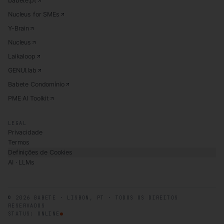
babete.pt
Nucleus for SMEs
Y-Brain
Nucleus
Laikaloop
GENUI.lab
Babete Condomínio
PME AI Toolkit
LEGAL
Privacidade
Termos
Definições de Cookies
AI · LLMs
©
2026
BABETE · LISBON, PT · TODOS OS DIREITOS
RESERVADOS
STATUS: ONLINE