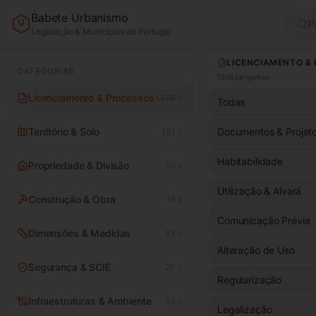
Babete Urbanismo
P
Legislação & Municípios de Portugal
CATEGORIAS
1346
perguntas
Licenciamento & Processos
1346
Todas
Território & Solo
Documentos & Projet
131
Habitabilidade
Propriedade & Divisão
30
Utilização & Alvará
Construção & Obra
16
Comunicação Prévia
Dimensões & Medidas
33
Alteração de Uso
Segurança & SCIE
20
Regularização
Infraestruturas & Ambiente
10
Legalização