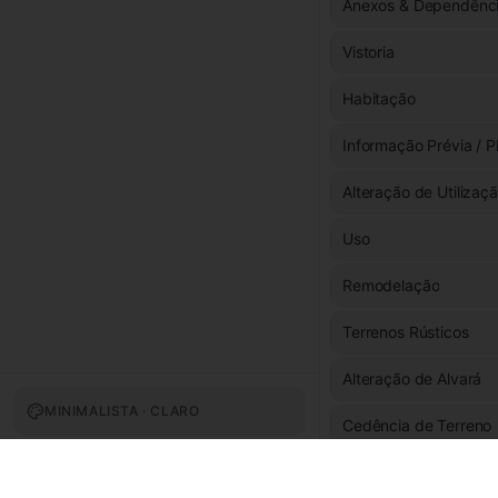
Anexos & Dependênc
Vistoria
Habitação
Informação Prévia / P
Alteração de Utilizaç
Uso
Remodelação
Terrenos Rústicos
Alteração de Alvará
MINIMALISTA · CLARO
Cedência de Terreno
Fachada & Exterior