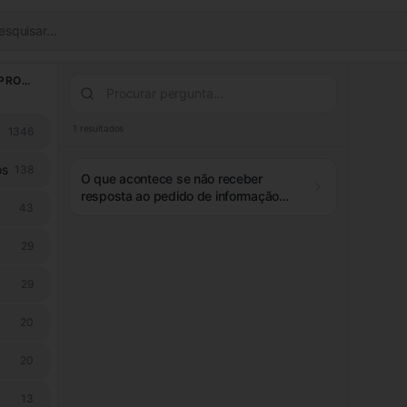
esquisar...
LICENCIAMENTO & PROCESSOS
1
resultados
1346
os
138
O que acontece se não receber
resposta ao pedido de informação
43
prévia após o prazo legal?
29
29
20
20
13