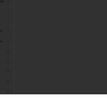
ias
7
7
7
IP
7
ão
7
6
6
6
6
6
6