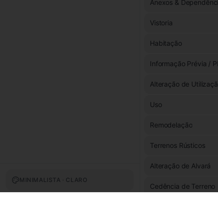
Anexos & Dependênc
Vistoria
Habitação
Informação Prévia / P
Alteração de Utilizaç
Uso
Remodelação
Terrenos Rústicos
Alteração de Alvará
MINIMALISTA · CLARO
Cedência de Terreno
Fachada & Exterior