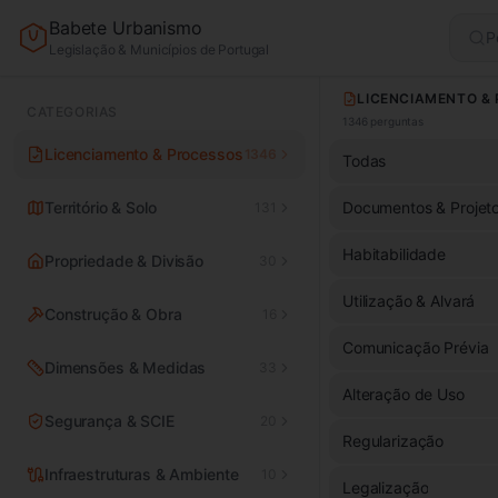
Babete Urbanismo
P
Legislação & Municípios de Portugal
CATEGORIAS
1346
perguntas
Licenciamento & Processos
1346
Todas
Território & Solo
Documentos & Projet
131
Habitabilidade
Propriedade & Divisão
30
Utilização & Alvará
Construção & Obra
16
Comunicação Prévia
Dimensões & Medidas
33
Alteração de Uso
Segurança & SCIE
20
Regularização
Infraestruturas & Ambiente
10
Legalização