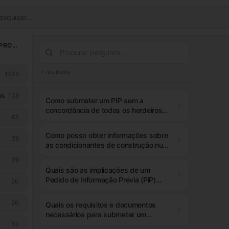
esquisar...
LICENCIAMENTO & PROCESSOS
7
resultados
1346
os
138
Como submeter um PIP sem a
concordância de todos os herdeiros
43
de um terreno?
Como posso obter informações sobre
29
as condicionantes de construção num
terreno classificado como urbanizável
29
no PDM antes de o comprar?
Quais são as implicações de um
Pedido de Informação Prévia (PiP)
20
aprovado para um terreno rústico em
zona industrial, especialmente se o
20
Quais os requisitos e documentos
comprador desistir do negócio?
necessários para submeter um
Pedido de Informação Prévia (PIP) e
13