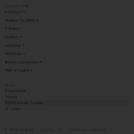
ECOSSISTEMA
babete.pt
Nucleus for SMEs
Y-Brain
Nucleus
Laikaloop
GENUI.lab
Babete Condomínio
PME AI Toolkit
LEGAL
Privacidade
Termos
Definições de Cookies
AI · LLMs
©
2026
BABETE · LISBON, PT · TODOS OS DIREITOS