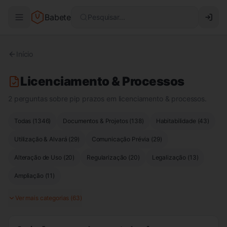
Babete
Pesquisar...
Início
Licenciamento & Processos
2 perguntas sobre pip prazos em licenciamento & processos.
Todas (
1346
)
Documentos & Projetos
(
138
)
Habitabilidade
(
43
)
Utilização & Alvará
(
29
)
Comunicação Prévia
(
29
)
Alteração de Uso
(
20
)
Regularização
(
20
)
Legalização
(
13
)
Ampliação
(
11
)
Ver mais categorias (
63
)