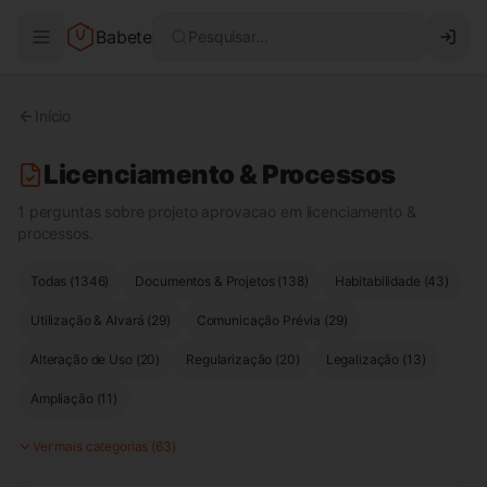
Babete
Pesquisar...
Início
Licenciamento & Processos
1 perguntas sobre projeto aprovacao em licenciamento &
processos.
Todas (
1346
)
Documentos & Projetos
(
138
)
Habitabilidade
(
43
)
Utilização & Alvará
(
29
)
Comunicação Prévia
(
29
)
Alteração de Uso
(
20
)
Regularização
(
20
)
Legalização
(
13
)
Ampliação
(
11
)
Ver mais categorias (
63
)