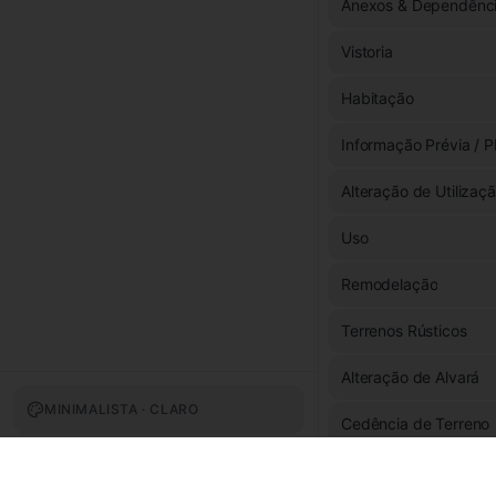
Anexos & Dependênc
Vistoria
Habitação
Informação Prévia / P
Alteração de Utilizaç
Uso
Remodelação
Terrenos Rústicos
Alteração de Alvará
MINIMALISTA · CLARO
Cedência de Terreno
Fachada & Exterior