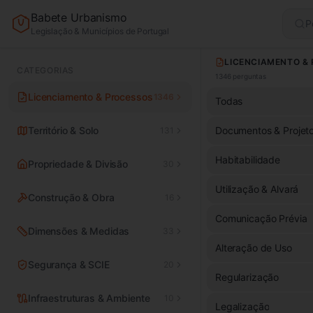
Babete Urbanismo
P
Legislação & Municípios de Portugal
CATEGORIAS
1346
perguntas
Licenciamento & Processos
1346
Todas
Território & Solo
Documentos & Projet
131
Habitabilidade
Propriedade & Divisão
30
Utilização & Alvará
Construção & Obra
16
Comunicação Prévia
Dimensões & Medidas
33
Alteração de Uso
Segurança & SCIE
20
Regularização
Infraestruturas & Ambiente
10
Legalização