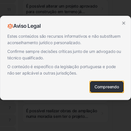
agora possuo?
É possível alterar um projeto aprovado
11
para construção em terreno já
licenciado?
11
Aviso Legal
É necessário ter o projeto aprovado
Clo
antes de adquirir um terreno para
10
Estes conteúdos são recursos informativos e não substituem
construção?
aconselhamento jurídico personalizado.
Quando um terreno urbano é vendido
9
Confirme sempre decisões críticas junto de um advogado ou
com projeto aprovado, significa que o
licenciamento está completo e posso
técnico qualificado.
9
começar a construir?
Depois da aprovação do projeto de
O conteúdo é específico da legislação portuguesa e pode
8
urbanização, posso começar a
não ser aplicável a outras jurisdições.
construir imediatamente?
Grande Lisboa
8
Compreendo
Um projeto aprovado pode ser
8
revogado devido a alterações na
legislação de acessibilidades?
7
É possível realizar obras de ampliação
numa moradia sem ter o projeto
7
aprovado previamente?