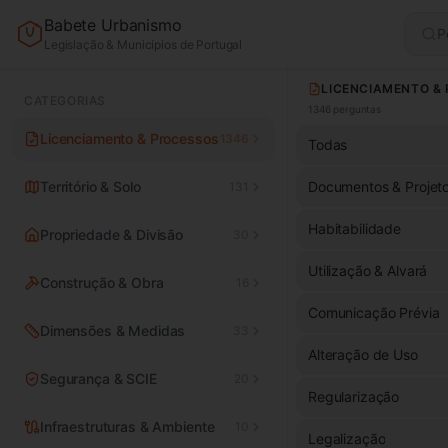
Babete Urbanismo
P
Legislação & Municípios de Portugal
CATEGORIAS
1346
perguntas
Licenciamento & Processos
1346
Todas
Território & Solo
Documentos & Projet
131
Habitabilidade
Propriedade & Divisão
30
Utilização & Alvará
Construção & Obra
16
Comunicação Prévia
Dimensões & Medidas
33
Alteração de Uso
Segurança & SCIE
20
Regularização
Infraestruturas & Ambiente
10
Legalização