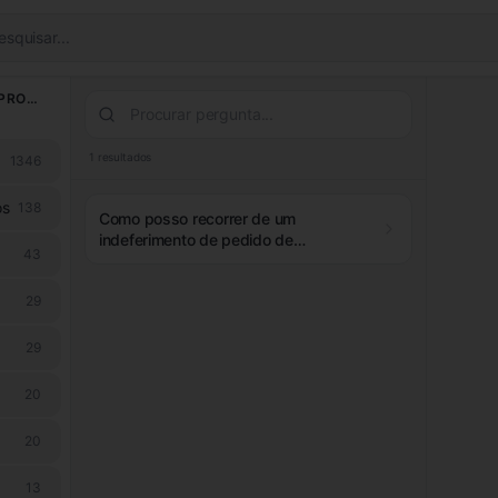
esquisar...
LICENCIAMENTO & PROCESSOS
1
resultados
1346
os
138
Como posso recorrer de um
indeferimento de pedido de
43
licenciamento de remodelação de
imóvel?
29
29
20
20
13