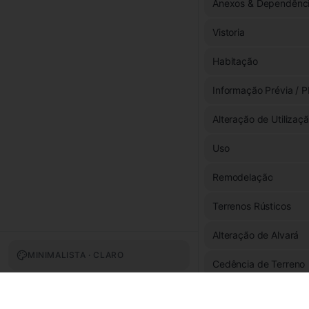
Anexos & Dependênc
Vistoria
Habitação
Informação Prévia / P
Alteração de Utilizaç
Uso
Remodelação
Terrenos Rústicos
Alteração de Alvará
MINIMALISTA · CLARO
Cedência de Terreno
Fachada & Exterior