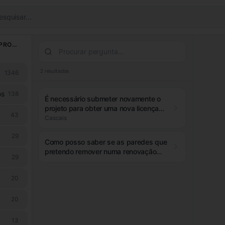
esquisar...
LICENCIAMENTO & PROCESSOS
2
resultados
1346
os
138
É necessário submeter novamente o
projeto para obter uma nova licença
43
de construção após a caducidade da
Cascais
anterior?
29
Como posso saber se as paredes que
pretendo remover numa renovação
29
são estruturais?
20
20
13