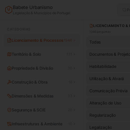
Babete Urbanismo
P
Legislação & Municípios de Portugal
CATEGORIAS
1346
perguntas
Licenciamento & Processos
1346
Todas
Território & Solo
Documentos & Projet
131
Habitabilidade
Propriedade & Divisão
30
Utilização & Alvará
Construção & Obra
16
Comunicação Prévia
Dimensões & Medidas
33
Alteração de Uso
Segurança & SCIE
20
Regularização
Infraestruturas & Ambiente
10
Legalização