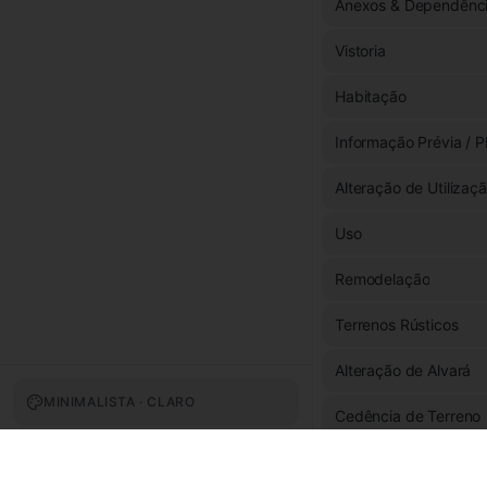
Anexos & Dependênc
Vistoria
Habitação
Informação Prévia / P
Alteração de Utilizaç
Uso
Remodelação
Terrenos Rústicos
Alteração de Alvará
MINIMALISTA · CLARO
Cedência de Terreno
Fachada & Exterior