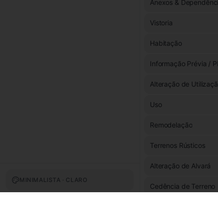
Anexos & Dependênc
Vistoria
Habitação
Informação Prévia / P
Alteração de Utilizaç
Uso
Remodelação
Terrenos Rústicos
Alteração de Alvará
MINIMALISTA · CLARO
Cedência de Terreno
Fachada & Exterior