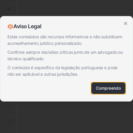
11
11
Aviso Legal
Clo
10
Estes conteúdos são recursos informativos e não substituem
aconselhamento jurídico personalizado.
9
Confirme sempre decisões críticas junto de um advogado ou
técnico qualificado.
9
O conteúdo é específico da legislação portuguesa e pode
8
não ser aplicável a outras jurisdições.
8
Compreendo
8
7
7