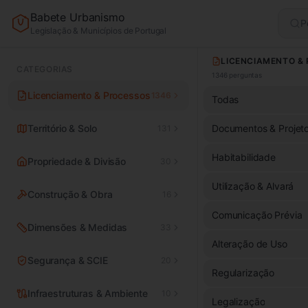
Babete Urbanismo
P
Legislação & Municípios de Portugal
CATEGORIAS
1346
perguntas
Licenciamento & Processos
1346
Todas
Território & Solo
Documentos & Projet
131
Habitabilidade
Propriedade & Divisão
30
Utilização & Alvará
Construção & Obra
16
Comunicação Prévia
Dimensões & Medidas
33
Alteração de Uso
Segurança & SCIE
20
Regularização
Infraestruturas & Ambiente
10
Legalização