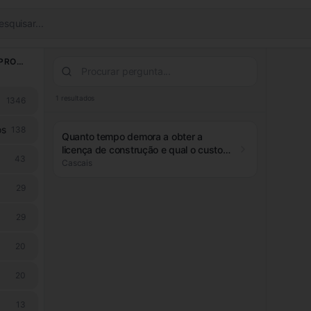
esquisar...
LICENCIAMENTO & PROCESSOS
1
resultados
1346
os
138
Quanto tempo demora a obter a
licença de construção e qual o custo
43
aproximado para uma moradia isolada
Cascais
com cave e dois pisos?
29
29
20
20
13