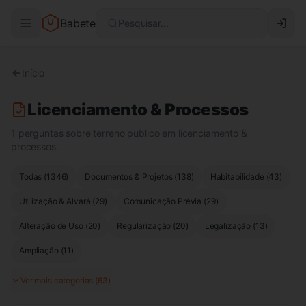
Babete
Pesquisar...
Início
Licenciamento & Processos
1 perguntas sobre terreno publico em licenciamento &
processos.
Todas (
1346
)
Documentos & Projetos
(
138
)
Habitabilidade
(
43
)
Utilização & Alvará
(
29
)
Comunicação Prévia
(
29
)
Alteração de Uso
(
20
)
Regularização
(
20
)
Legalização
(
13
)
Ampliação
(
11
)
Ver mais categorias (
63
)