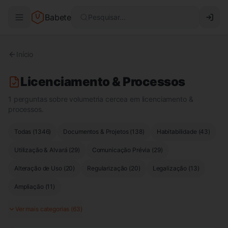
Babete
Pesquisar...
Início
Licenciamento & Processos
1 perguntas sobre volumetria cercea em licenciamento &
processos.
Todas (
1346
)
Documentos & Projetos
(
138
)
Habitabilidade
(
43
)
Utilização & Alvará
(
29
)
Comunicação Prévia
(
29
)
Alteração de Uso
(
20
)
Regularização
(
20
)
Legalização
(
13
)
Ampliação
(
11
)
Ver mais categorias (
63
)