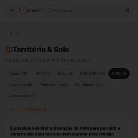
Babete
Pesquisar...
Início
Território & Solo
5 perguntas sobre pdm em território & solo.
Todas (
131
)
RAN
(
77
)
REN
(
26
)
RAN & REN
(
6
)
PDM
(
5
)
Urbanismo
(
5
)
Planeamento
(
2
)
Classificação
(
2
)
Urbanização
(
2
)
Ver mais categorias (
5
)
É possível solicitar a alteração do PDM para permitir a
construção num terreno sem esperar pela revisão