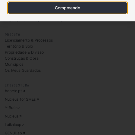
Compreendo
BABETE URBANISMO · BY BABETE
Legislação & Municípios de Portugal
PRODUTO
Licenciamento & Processos
Território & Solo
Propriedade & Divisão
Construção & Obra
Municípios
Os Meus Guardados
ECOSSISTEMA
babete.pt
Nucleus for SMEs
Y-Brain
Nucleus
Laikaloop
GENUI.lab