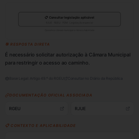
📋 Consultar legislação aplicável
RJUE · RGEU · PDM · Legislação especial
Consulte a câmara municipal e técnico habilitado
🎯 RESPOSTA DIRETA
É necessário solicitar autorização à Câmara Municipal
para restringir o acesso ao caminho.
Base Legal:
Artigo 49.º do RGEU
Consultar no Diário da República
DOCUMENTAÇÃO OFICIAL ASSOCIADA
RGEU
RJUE
📋 CONTEXTO E APLICABILIDADE