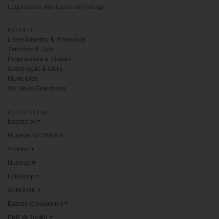
Legislação & Municípios de Portugal
PRODUTO
Licenciamento & Processos
Território & Solo
Propriedade & Divisão
Construção & Obra
Municípios
Os Meus Guardados
ECOSSISTEMA
babete.pt
Nucleus for SMEs
Y-Brain
Nucleus
Laikaloop
GENUI.lab
Babete Condomínio
PME AI Toolkit