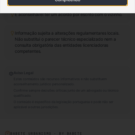
É aconselhável ter um acordo por escrito com o vizinho.
Informação sujeita a alterações regulamentares locais.
Não substitui o parecer técnico especializado nem a
consulta obrigatória das entidades licenciadoras
competentes.
Aviso Legal
Estes conteúdos são recursos informativos e não substituem
aconselhamento jurídico personalizado.
Confirme sempre decisões críticas junto de um advogado ou técnico
qualificado.
O conteúdo é específico da legislação portuguesa e pode não ser
aplicável a outras jurisdições.
BABETE URBANISMO · BY BABETE