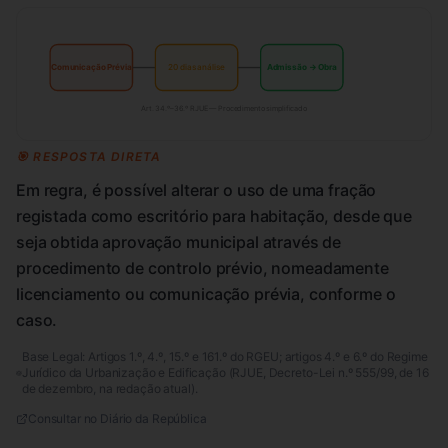
Comunicação Prévia
20 dias análise
Admissão → Obra
Art. 34.º–36.º RJUE — Procedimento simplificado
🎯 RESPOSTA DIRETA
Em regra, é possível alterar o uso de uma fração
registada como escritório para habitação, desde que
seja obtida aprovação municipal através de
procedimento de controlo prévio, nomeadamente
licenciamento ou comunicação prévia, conforme o
caso.
Base Legal:
Artigos 1.º, 4.º, 15.º e 161.º do RGEU; artigos 4.º e 6.º do Regime
Jurídico da Urbanização e Edificação (RJUE, Decreto-Lei n.º 555/99, de 16
de dezembro, na redação atual).
Consultar no Diário da República