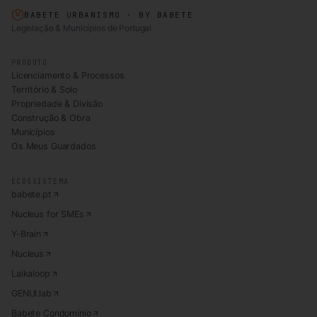
BABETE URBANISMO · BY BABETE
Legislação & Municípios de Portugal
PRODUTO
Licenciamento & Processos
Território & Solo
Propriedade & Divisão
Construção & Obra
Municípios
Os Meus Guardados
ECOSSISTEMA
babete.pt
Nucleus for SMEs
Y-Brain
Nucleus
Laikaloop
GENUI.lab
Babete Condomínio