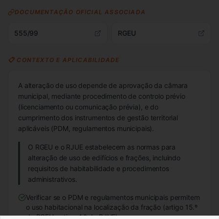
DOCUMENTAÇÃO OFICIAL ASSOCIADA
555/99
RGEU
📋 CONTEXTO E APLICABILIDADE
A alteração de uso depende de aprovação da câmara
municipal, mediante procedimento de controlo prévio
(licenciamento ou comunicação prévia), e do
cumprimento dos instrumentos de gestão territorial
aplicáveis (PDM, regulamentos municipais).
O RGEU e o RJUE estabelecem as normas para
alteração de uso de edifícios e frações, incluindo
requisitos de habitabilidade e procedimentos
administrativos.
Verificar se o PDM e regulamentos municipais permitem
o uso habitacional na localização da fração (artigo 15.º
do RGEU; artigo 4.º do RJUE).