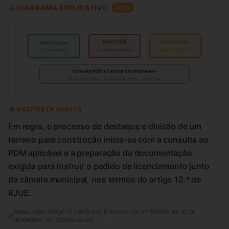
📐 DIAGRAMA EXPLICATIVO
BETA
RAN / REN
Solo Rústico
Solo Urbano
✓ Pode edificar
✗ Restrições severas
⚠ Muito limitado
Consultar PDM + Carta de Condicionantes
DL 73/2009 (RAN) · DL 166/2008 (REN) · Lei 31/2014
🎯 RESPOSTA DIRETA
Em regra, o processo de destaque e divisão de um
terreno para construção inicia-se com a consulta ao
PDM aplicável e a preparação da documentação
exigida para instruir o pedido de licenciamento junto
da câmara municipal, nos termos do artigo 12.º do
RJUE.
Base Legal:
Artigo 12.º do RJUE (Decreto-Lei n.º 555/99, de 16 de
dezembro, na redação atual)