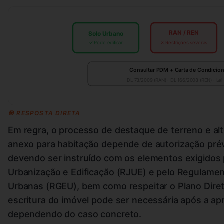
RAN / REN
Solo Urbano
✓ Pode edificar
✗ Restrições severas
Consultar PDM + Carta de Condicio
DL 73/2009 (RAN) · DL 166/2008 (REN) · Lei
🎯 RESPOSTA DIRETA
Em regra, o processo de destaque de terreno e al
anexo para habitação depende de autorização prév
devendo ser instruído com os elementos exigidos 
Urbanização e Edificação (RJUE) e pelo Regulamen
Urbanas (RGEU), bem como respeitar o Plano Direto
escritura do imóvel pode ser necessária após a a
dependendo do caso concreto.