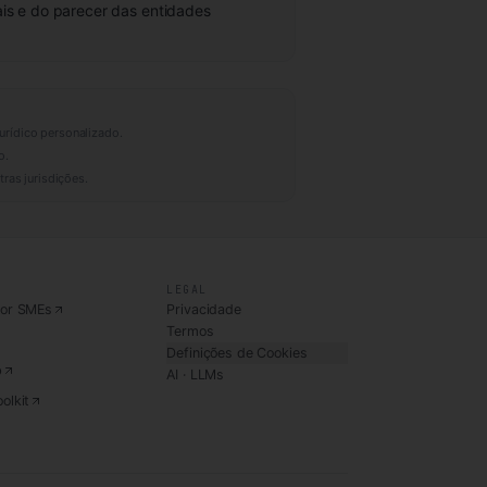
is e do parecer das entidades
urídico personalizado.
o.
ras jurisdições.
LEGAL
for SMEs
Privacidade
Termos
Definições de Cookies
b
AI · LLMs
olkit