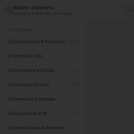
Babete Urbanismo
P
Legislação & Municípios de Portugal
CATEGORIAS
Licenciamento & Processos
1346
Território & Solo
131
Propriedade & Divisão
30
Construção & Obra
16
Dimensões & Medidas
33
Segurança & SCIE
20
Infraestruturas & Ambiente
10