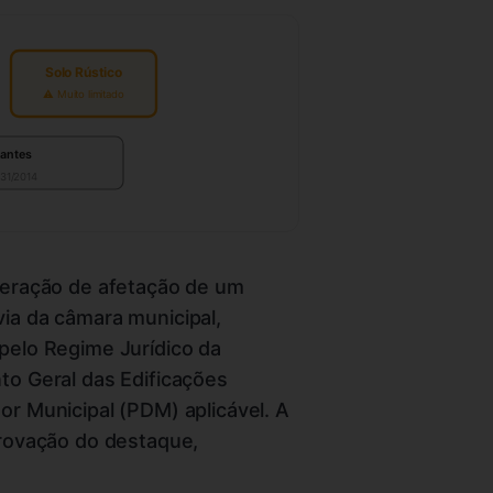
Solo Rústico
⚠ Muito limitado
nantes
 31/2014
teração de afetação de um
ia da câmara municipal,
pelo Regime Jurídico da
to Geral das Edificações
r Municipal (PDM) aplicável. A
provação do destaque,