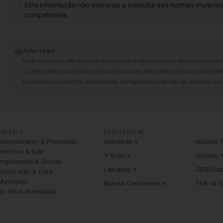
Esta informação não dispensa a consulta das normas municipa
competentes.
Aviso Legal
Estes conteúdos são recursos informativos e não substituem aconselhamento j
Confirme sempre decisões críticas junto de um advogado ou técnico qualificad
O conteúdo é específico da legislação portuguesa e pode não ser aplicável a out
PRODUTO
ECOSSISTEMA
Licenciamento & Processos
babete.pt
Nucleus 
erritório & Solo
Y-Brain
Nucleus
Propriedade & Divisão
Laikaloop
GENUI.la
Construção & Obra
Municípios
Babete Condomínio
PME AI To
Os Meus Guardados