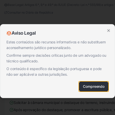
Base Legal:
Artigos 6.º, 9.º e 49.º do RJUE (Decreto-Lei n.º 555/99) e artigos 
Consultar no Diário da República
DOCUMENTAÇÃO OFICIAL ASSOCIADA
Aviso Legal
Clo
555/99
RGEU
Estes conteúdos são recursos informativos e não substituem
aconselhamento jurídico personalizado.
📋 CONTEXTO E APLICABILIDADE
Confirme sempre decisões críticas junto de um advogado ou
técnico qualificado.
O destaque e a alteração de afetação dependem de autorizaçã
O conteúdo é específico da legislação portuguesa e pode
instrumentos de gestão territorial aplicáveis.
não ser aplicável a outras jurisdições.
O RJUE regula as operações urbanísticas, incluindo o destaq
edificações. O RGEU estabelece regras técnicas para edifica
Compreendo
Verificar a classificação do solo e as restrições no PDM.
Solicitar à câmara municipal o destaque do terreno, instruin
Após aprovação do destaque, promover a escritura pública, s