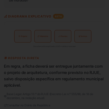
de moradia?
"
📐 DIAGRAMA EXPLICATIVO
BETA
📄 Projeto
📋 Memória
📐 Plantas
🔒 Termos
Documentação exigida pelo RJUE e câmara municipal
🎯 RESPOSTA DIRETA
Em regra, a ficha deverá ser entregue juntamente com
o projeto de arquitetura, conforme previsto no RJUE,
salvo disposição específica em regulamento municipal
aplicável.
Base Legal:
Artigo 10.º do RJUE (Decreto-Lei n.º 555/99, de 16 de
dezembro, na redação atual)
Consultar no Diário da República