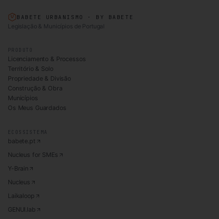
BABETE URBANISMO · BY BABETE
Legislação & Municípios de Portugal
PRODUTO
Licenciamento & Processos
Território & Solo
Propriedade & Divisão
Construção & Obra
Municípios
Os Meus Guardados
ECOSSISTEMA
babete.pt
Nucleus for SMEs
Y-Brain
Nucleus
Laikaloop
GENUI.lab