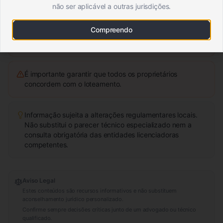
Consultar um técnico especializado em urbanismo.
não ser aplicável a outras jurisdições.
Compreendo
A divisão do terreno pode implicar custos adicionais.
É importante garantir que todos os proprietários
concordem com o loteamento.
Informação sujeita a alterações regulamentares locais.
Não substitui o parecer técnico especializado nem a
consulta obrigatória das entidades licenciadoras
competentes.
Aviso Legal
Estes conteúdos são recursos informativos e não substituem
aconselhamento jurídico personalizado.
Confirme sempre decisões críticas junto de um advogado ou técnico
qualificado.