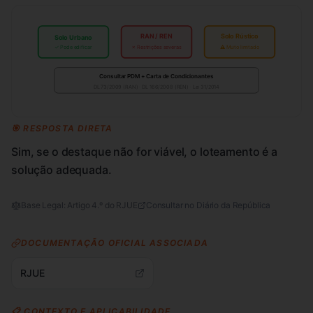
RAN / REN
Solo Rústico
Solo Urbano
✓ Pode edificar
✗ Restrições severas
⚠ Muito limitado
Consultar PDM + Carta de Condicionantes
DL 73/2009 (RAN) · DL 166/2008 (REN) · Lei 31/2014
🎯 RESPOSTA DIRETA
Sim, se o destaque não for viável, o loteamento é a
solução adequada.
Base Legal:
Artigo 4.º do RJUE
Consultar no Diário da República
DOCUMENTAÇÃO OFICIAL ASSOCIADA
RJUE
📋 CONTEXTO E APLICABILIDADE