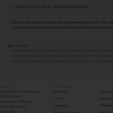
A carta da REN pode ter restrições específicas.
Informação sujeita a alterações regulamentares locais. Não su
nem a consulta obrigatória das entidades licenciadoras comp
Aviso Legal
Estes conteúdos são recursos informativos e não substituem aconselhamento j
Confirme sempre decisões críticas junto de um advogado ou técnico qualificad
O conteúdo é específico da legislação portuguesa e pode não ser aplicável a out
PRODUTO
ECOSSISTEMA
Licenciamento & Processos
babete.pt
Nucleus 
erritório & Solo
Y-Brain
Nucleus
Propriedade & Divisão
Laikaloop
GENUI.la
Construção & Obra
Municípios
Babete Condomínio
PME AI To