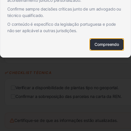
aconselhamento jurídico personalizado.
📋 CONTEXTO E APLICABILIDADE
Confirme sempre decisões críticas junto de um advogado ou
técnico qualificado.
A obtenção de plantas tipo é necessária para a instrução de pe
O conteúdo é específico da legislação portuguesa e pode
As plantas tipo são utilizadas para facilitar o processo de li
não ser aplicável a outras jurisdições.
as informações apresentadas estão em conformidade com a l
Compreendo
Consultar o geoportal da câmara municipal.
Aceder à carta da REN no site da CCDR.
✅ CHECKLIST TÉCNICA
Verificar a disponibilidade de plantas tipo no geoportal.
Confirmar a sobreposição das parcelas na carta da REN.
Certifique-se de que as informações estão atualizadas.