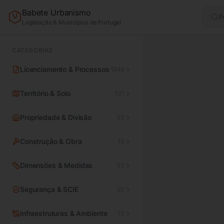
Babete Urbanismo
P
Legislação & Municípios de Portugal
CATEGORIAS
Licenciamento & Processos
1346
Território & Solo
131
Propriedade & Divisão
30
Construção & Obra
16
Dimensões & Medidas
33
Segurança & SCIE
20
Infraestruturas & Ambiente
10