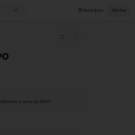
Municípios
Entrar
⌘K
PO
utilizando a carta da REN?
"