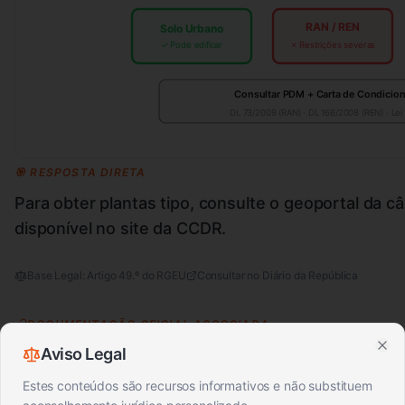
RAN / REN
Solo Urbano
✓ Pode edificar
✗ Restrições severas
Consultar PDM + Carta de Condicio
DL 73/2009 (RAN) · DL 166/2008 (REN) · Lei
🎯 RESPOSTA DIRETA
Para obter plantas tipo, consulte o geoportal da c
disponível no site da CCDR.
Base Legal:
Artigo 49.º do RGEU
Consultar no Diário da República
DOCUMENTAÇÃO OFICIAL ASSOCIADA
Aviso Legal
Clo
RGEU
RJUE
Estes conteúdos são recursos informativos e não substituem