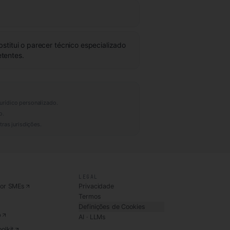
bstitui o parecer técnico especializado
etentes.
urídico personalizado.
o.
ras jurisdições.
LEGAL
for SMEs
Privacidade
Termos
Definições de Cookies
b
AI · LLMs
olkit