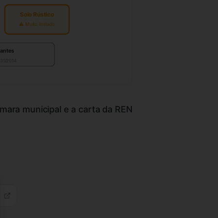
Solo Rústico
⚠ Muito limitado
nantes
 31/2014
âmara municipal e a carta da REN
se