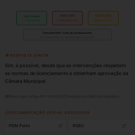
RAN / REN
Solo Rústico
Solo Urbano
✓ Pode edificar
✗ Restrições severas
⚠ Muito limitado
Consultar PDM + Carta de Condicionantes
DL 73/2009 (RAN) · DL 166/2008 (REN) · Lei 31/2014
🎯 RESPOSTA DIRETA
Sim, é possível, desde que as intervenções respeitem
as normas de licenciamento e obtenham aprovação da
Câmara Municipal.
Base Legal:
Artigo 49.º do RGEU
Consultar no Diário da República
DOCUMENTAÇÃO OFICIAL ASSOCIADA
PDM Porto
RGEU