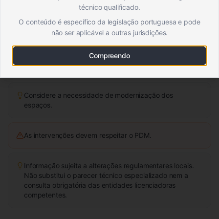
Verificar a viabilidade do projeto com um arquiteto.
técnico qualificado.
Solicitar informações à Câmara Municipal.
O conteúdo é específico da legislação portuguesa e pode
não ser aplicável a outras jurisdições.
Verifique se a moradia está classificada como
Compreendo
património.
Considere a necessidade de modernização dos
espaços.
As intervenções devem respeitar o PDM.
Informação sujeita a alterações regulamentares locais.
Não substitui o parecer técnico especializado nem a
consulta obrigatória das entidades licenciadoras
competentes.