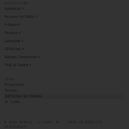
ECOSSISTEMA
babete.pt
Nucleus for SMEs
Y-Brain
Nucleus
Laikaloop
GENUI.lab
Babete Condomínio
PME AI Toolkit
LEGAL
Privacidade
Termos
Definições de Cookies
AI · LLMs
©
2026
BABETE · LISBON, PT · TODOS OS DIREITOS
RESERVADOS