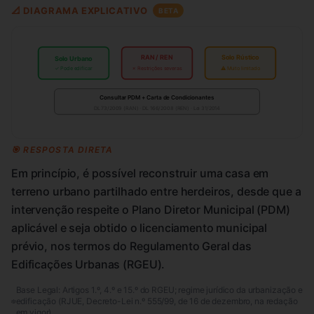
📐 DIAGRAMA EXPLICATIVO
BETA
RAN / REN
Solo Rústico
Solo Urbano
✓ Pode edificar
✗ Restrições severas
⚠ Muito limitado
Consultar PDM + Carta de Condicionantes
DL 73/2009 (RAN) · DL 166/2008 (REN) · Lei 31/2014
🎯 RESPOSTA DIRETA
Em princípio, é possível reconstruir uma casa em
terreno urbano partilhado entre herdeiros, desde que a
intervenção respeite o Plano Diretor Municipal (PDM)
aplicável e seja obtido o licenciamento municipal
prévio, nos termos do Regulamento Geral das
Edificações Urbanas (RGEU).
Base Legal:
Artigos 1.º, 4.º e 15.º do RGEU; regime jurídico da urbanização e
edificação (RJUE, Decreto-Lei n.º 555/99, de 16 de dezembro, na redação
em vigor).