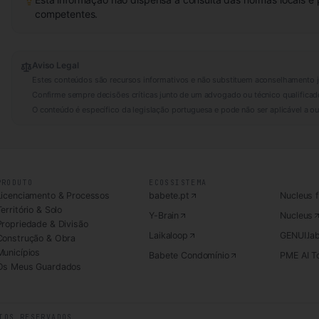
competentes.
Aviso Legal
Estes conteúdos são recursos informativos e não substituem aconselhamento j
Confirme sempre decisões críticas junto de um advogado ou técnico qualificad
O conteúdo é específico da legislação portuguesa e pode não ser aplicável a out
PRODUTO
ECOSSISTEMA
Licenciamento & Processos
babete.pt
Nucleus 
erritório & Solo
Y-Brain
Nucleus
Propriedade & Divisão
Laikaloop
GENUI.la
Construção & Obra
Municípios
Babete Condomínio
PME AI To
Os Meus Guardados
TOS RESERVADOS