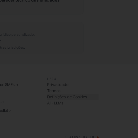
urídico personalizado.
o.
ras jurisdições.
LEGAL
for SMEs
Privacidade
Termos
Definições de Cookies
b
AI · LLMs
olkit
STATUS: ONLINE