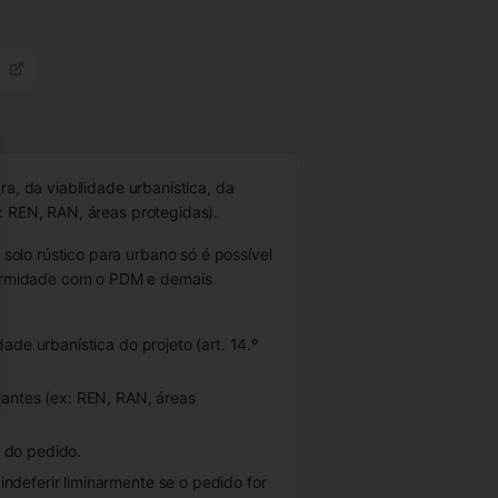
se
a, da viabilidade urbanística, da
: REN, RAN, áreas protegidas).
solo rústico para urbano só é possível
formidade com o PDM e demais
dade urbanística do projeto (art. 14.º
onantes (ex: REN, RAN, áreas
 do pedido.
ndeferir liminarmente se o pedido for