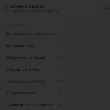
Babete Urbanismo
P
Legislação & Municípios de Portugal
CATEGORIAS
Licenciamento & Processos
1346
Território & Solo
131
Propriedade & Divisão
30
Construção & Obra
16
Dimensões & Medidas
33
Segurança & SCIE
20
Infraestruturas & Ambiente
10