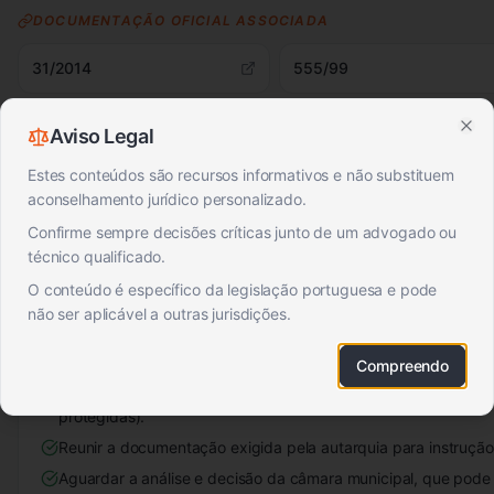
DOCUMENTAÇÃO OFICIAL ASSOCIADA
31/2014
555/99
📋 CONTEXTO E APLICABILIDADE
Aviso Legal
Clo
Estes conteúdos são recursos informativos e não substituem
A possibilidade de construir em terreno rústico depende, em regr
aconselhamento jurídico personalizado.
compatibilidade com o PDM e de eventuais restrições legais (ex
Confirme sempre decisões críticas junto de um advogado ou
A Lei dos Solos e o RJUE preveem que a alteração do uso do 
técnico qualificado.
em determinadas condições, devendo ser verificada a con
O conteúdo é específico da legislação portuguesa e pode
instrumentos de gestão territorial.
não ser aplicável a outras jurisdições.
Solicitar informação prévia à câmara municipal sobre a viabili
RJUE).
Compreendo
Verificar a classificação do solo no PDM e eventuais condici
protegidas).
Reunir a documentação exigida pela autarquia para instrução
Aguardar a análise e decisão da câmara municipal, que pode i