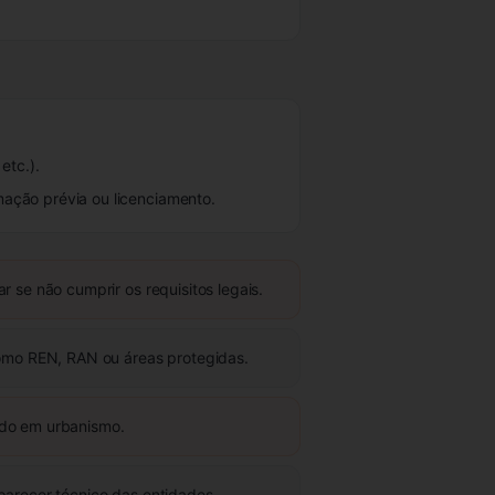
etc.).
ação prévia ou licenciamento.
r se não cumprir os requisitos legais.
como REN, RAN ou áreas protegidas.
ado em urbanismo.
parecer técnico das entidades