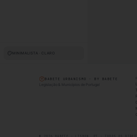
MINIMALISTA · CLARO
BABETE URBANISMO · BY BABETE
Legislação & Municípios de Portugal
T
©
2026
BABETE · LISBON, PT · TODOS OS DIREI