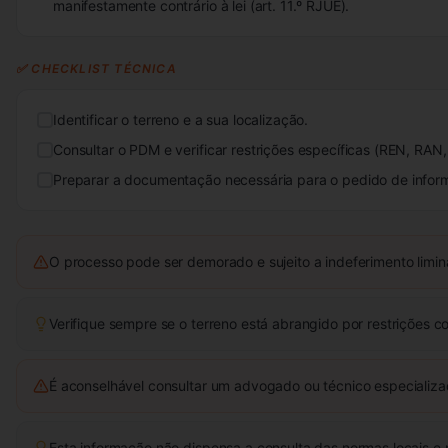
manifestamente contrário à lei (art. 11.º RJUE).
✅ CHECKLIST TÉCNICA
Identificar o terreno e a sua localização.
Consultar o PDM e verificar restrições específicas (REN, RAN, 
Preparar a documentação necessária para o pedido de inform
O processo pode ser demorado e sujeito a indeferimento limina
Verifique sempre se o terreno está abrangido por restrições 
É aconselhável consultar um advogado ou técnico especializ
Esta informação não dispensa a consulta das normas locais e 