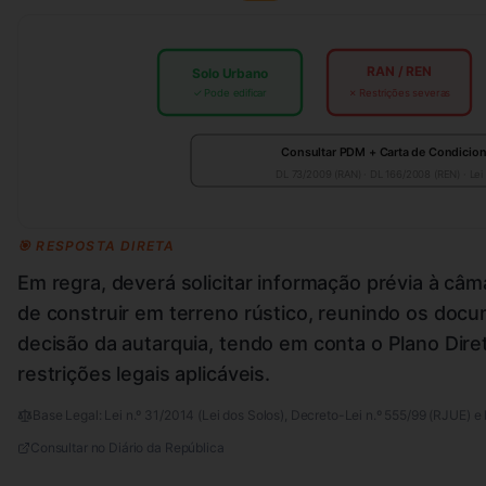
RAN / REN
Solo Urbano
✓ Pode edificar
✗ Restrições severas
Consultar PDM + Carta de Condicio
DL 73/2009 (RAN) · DL 166/2008 (REN) · Lei
🎯 RESPOSTA DIRETA
Em regra, deverá solicitar informação prévia à câma
de construir em terreno rústico, reunindo os doc
decisão da autarquia, tendo em conta o Plano Dire
restrições legais aplicáveis.
Base Legal:
Lei n.º 31/2014 (Lei dos Solos), Decreto-Lei n.º 555/99 (RJUE) e
Consultar no Diário da República