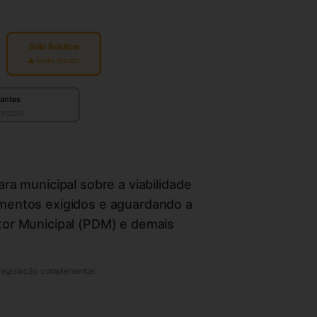
Solo Rústico
⚠ Muito limitado
nantes
 31/2014
ra municipal sobre a viabilidade
umentos exigidos e aguardando a
tor Municipal (PDM) e demais
 legislação complementar.