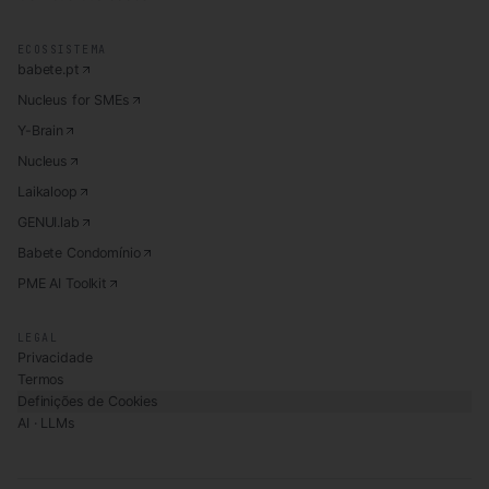
ECOSSISTEMA
babete.pt
Nucleus for SMEs
Y-Brain
Nucleus
Laikaloop
GENUI.lab
Babete Condomínio
PME AI Toolkit
LEGAL
Privacidade
Termos
Definições de Cookies
AI · LLMs