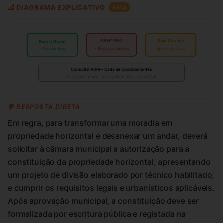
📐 DIAGRAMA EXPLICATIVO
BETA
RAN / REN
Solo Rústico
Solo Urbano
✓ Pode edificar
✗ Restrições severas
⚠ Muito limitado
Consultar PDM + Carta de Condicionantes
DL 73/2009 (RAN) · DL 166/2008 (REN) · Lei 31/2014
🎯 RESPOSTA DIRETA
Em regra, para transformar uma moradia em
propriedade horizontal e desanexar um andar, deverá
solicitar à câmara municipal a autorização para a
constituição da propriedade horizontal, apresentando
um projeto de divisão elaborado por técnico habilitado,
e cumprir os requisitos legais e urbanísticos aplicáveis.
Após aprovação municipal, a constituição deve ser
formalizada por escritura pública e registada na