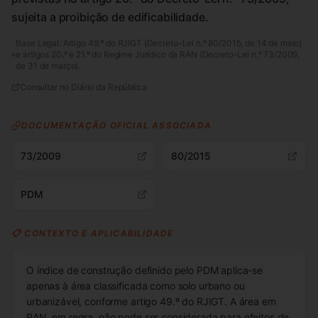
sujeita a proibição de edificabilidade.
Base Legal:
Artigo 49.º do RJIGT (Decreto-Lei n.º 80/2015, de 14 de maio)
e artigos 20.º e 21.º do Regime Jurídico da RAN (Decreto-Lei n.º 73/2009,
de 31 de março).
Consultar no Diário da República
DOCUMENTAÇÃO OFICIAL ASSOCIADA
73/2009
80/2015
PDM
📋 CONTEXTO E APLICABILIDADE
O índice de construção definido pelo PDM aplica-se
apenas à área classificada como solo urbano ou
urbanizável, conforme artigo 49.º do RJIGT. A área em
RAN, em regra, não pode ser considerada para efeitos de