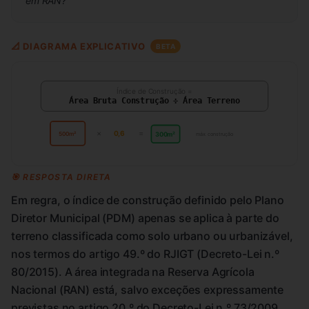
em RAN?
"
📐 DIAGRAMA EXPLICATIVO
BETA
Índice de Construção =
Área Bruta Construção ÷ Área Terreno
×
=
0,6
300m²
500m²
máx. construção
🎯 RESPOSTA DIRETA
Em regra, o índice de construção definido pelo Plano
Diretor Municipal (PDM) apenas se aplica à parte do
terreno classificada como solo urbano ou urbanizável,
nos termos do artigo 49.º do RJIGT (Decreto-Lei n.º
80/2015). A área integrada na Reserva Agrícola
Nacional (RAN) está, salvo exceções expressamente
previstas no artigo 20.º do Decreto-Lei n.º 73/2009,