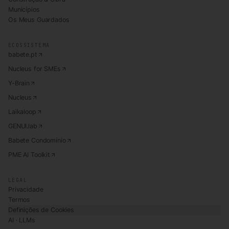
Municípios
Os Meus Guardados
ECOSSISTEMA
babete.pt
Nucleus for SMEs
Y-Brain
Nucleus
Laikaloop
GENUI.lab
Babete Condomínio
PME AI Toolkit
LEGAL
Privacidade
Termos
Definições de Cookies
AI · LLMs