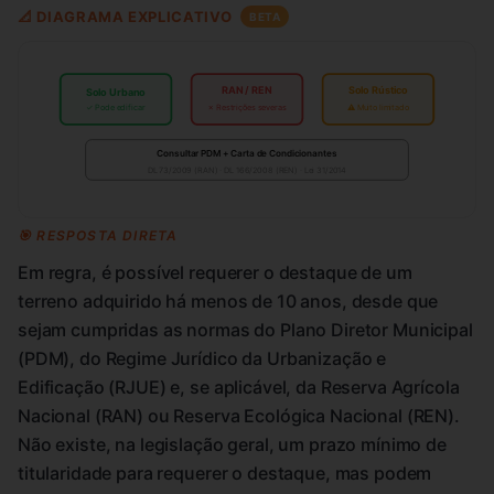
📐 DIAGRAMA EXPLICATIVO
BETA
RAN / REN
Solo Rústico
Solo Urbano
✓ Pode edificar
✗ Restrições severas
⚠ Muito limitado
Consultar PDM + Carta de Condicionantes
DL 73/2009 (RAN) · DL 166/2008 (REN) · Lei 31/2014
🎯 RESPOSTA DIRETA
Em regra, é possível requerer o destaque de um
terreno adquirido há menos de 10 anos, desde que
sejam cumpridas as normas do Plano Diretor Municipal
(PDM), do Regime Jurídico da Urbanização e
Edificação (RJUE) e, se aplicável, da Reserva Agrícola
Nacional (RAN) ou Reserva Ecológica Nacional (REN).
Não existe, na legislação geral, um prazo mínimo de
titularidade para requerer o destaque, mas podem