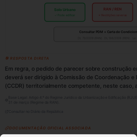
RAN / REN
Solo Urbano
✓ Pode edificar
✗ Restrições severas
Consultar PDM + Carta de Condicio
DL 73/2009 (RAN) · DL 166/2008 (REN) · Lei
🎯 RESPOSTA DIRETA
Em regra, o pedido de parecer sobre construção 
deverá ser dirigido à Comissão de Coordenação e
(CCDR) territorialmente competente, neste caso,
Base Legal:
Artigo 4.º do Regime Jurídico da Urbanização e Edificação (RJU
31 de março (Regime da RAN).
Consultar no Diário da República
DOCUMENTAÇÃO OFICIAL ASSOCIADA