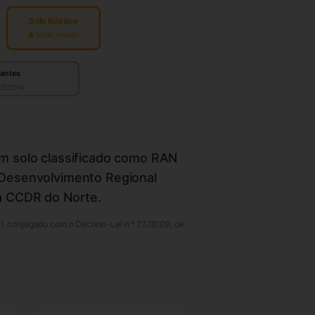
Solo Rústico
⚠ Muito limitado
nantes
 31/2014
em solo classificado como RAN
 Desenvolvimento Regional
 a CCDR do Norte.
E), conjugado com o Decreto-Lei n.º 73/2009, de