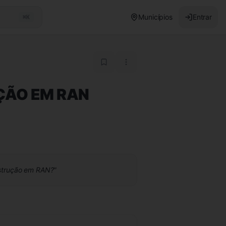
Municípios
Entrar
⌘K
ÇÃO EM RAN
nstrução em RAN?
"