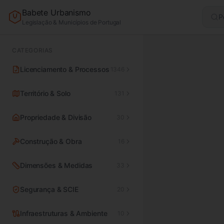
Babete Urbanismo
P
Legislação & Municípios de Portugal
CATEGORIAS
Licenciamento & Processos
1346
Território & Solo
131
Propriedade & Divisão
30
Construção & Obra
16
Dimensões & Medidas
33
Segurança & SCIE
20
Infraestruturas & Ambiente
10