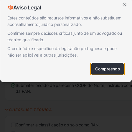
73/2009
PDM
Aviso Legal
Clo
Estes conteúdos são recursos informativos e não substituem
📋 CONTEXTO E APLICABILIDADE
aconselhamento jurídico personalizado.
Confirme sempre decisões críticas junto de um advogado ou
O pedido de parecer à CCDR deverá ser apresentado antes de 
técnico qualificado.
comunicação prévia para operações urbanísticas em solo class
O conteúdo é específico da legislação portuguesa e pode
O RJUE prevê a necessidade de consulta a entidades exte
não ser aplicável a outras jurisdições.
CCDR, quando estejam em causa condicionantes legais como 
artigo 20.º do Decreto-Lei n.º 73/2009).
Compreendo
Verificar se o terreno está classificado como RAN no PDM do Po
Submeter pedido de parecer à CCDR do Norte, instruído com
da RAN.
✅ CHECKLIST TÉCNICA
Confirmar a classificação do solo como RAN.